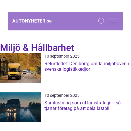
AUTONYHETER.
se
Miljö & Hållbarhet
10 september 2025
Returflödet: Den bortglömda miljöboven i
svenska logistikkedjor
10 september 2025
Samlastning som affärsstrategi – så
tjänar företag på att dela lastbil