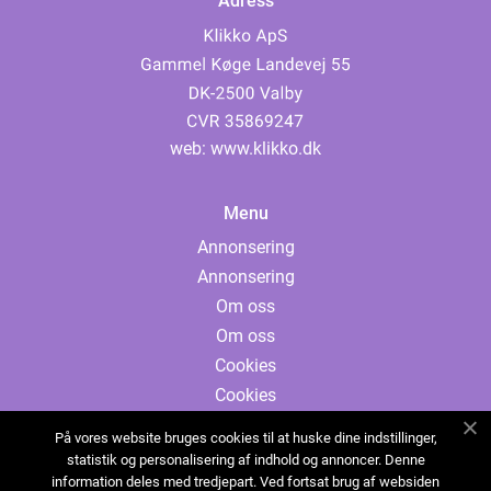
Adress
web:
www.klikko.dk
Menu
Annonsering
Annonsering
Om oss
Om oss
Cookies
Cookies
Kontakta oss
På vores website bruges cookies til at huske dine indstillinger,
Kontakta oss
statistik og personalisering af indhold og annoncer. Denne
information deles med tredjepart. Ved fortsat brug af websiden
Sitemap