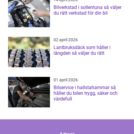
Bilverkstad i sollentuna så väljer
du rätt verkstad för din bil
02 april 2026
Lantbruksdäck som håller i
längden så väljer du rätt
01 april 2026
Bilservice i hallstahammar så
håller du bilen trygg, säker och
värdefull