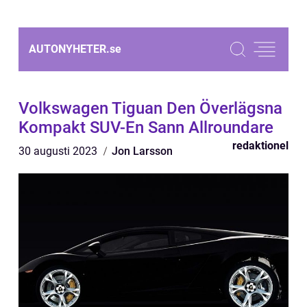
AUTONYHETER.
se
Volkswagen Tiguan Den Överlägsna
Kompakt SUV-En Sann Allroundare
redaktionel
30 augusti 2023
Jon Larsson