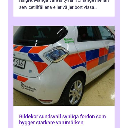
längre. Många väntar tyvärr för länge mellan
servicetillfällena eller väljer bort vissa
kontroller för att spara peng...
Bildekor sundsvall synliga fordon som
bygger starkare varumärken