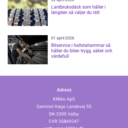
Lantbruksdäck som håller i
längden så väljer du rätt
01 april 2026
Bilservice i hallstahammar så
håller du bilen trygg, säker och
värdefull
Adress