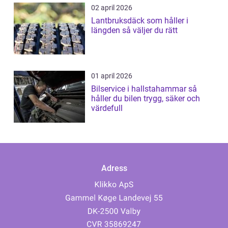
02 april 2026
Lantbruksdäck som håller i
längden så väljer du rätt
01 april 2026
Bilservice i hallstahammar så
håller du bilen trygg, säker och
värdefull
Adress