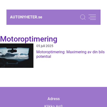
AUTONYHETER.
se
Motoroptimering
05 juli 2025
Motoroptimering: Maximering av din bils
potential
Adress