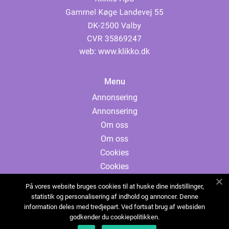
web:
www.klikko.dk
Menu
Annonsering
Annonsering
Om oss
Om oss
Cookies
Cookies
Kontakta oss
På vores website bruges cookies til at huske dine indstillinger,
Kontakta oss
statistik og personalisering af indhold og annoncer. Denne
information deles med tredjepart. Ved fortsat brug af websiden
Sitemap
godkender du cookiepolitikken.
Sitemap