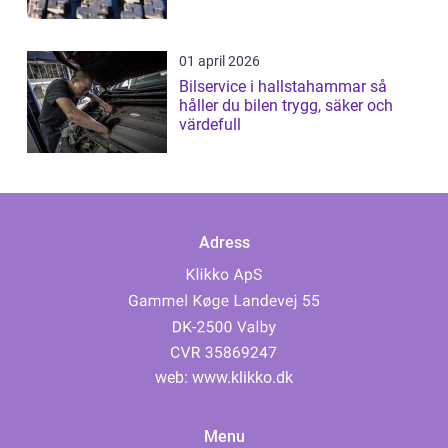
01 april 2026
Bilservice i hallstahammar så
håller du bilen trygg, säker och
värdefull
Adress
web:
www.klikko.dk
Menu