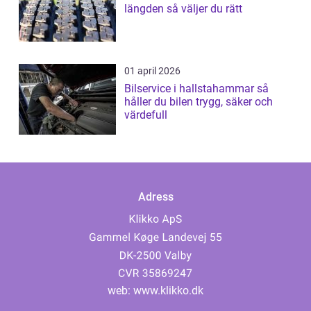
längden så väljer du rätt
01 april 2026
Bilservice i hallstahammar så
håller du bilen trygg, säker och
värdefull
Adress
web:
www.klikko.dk