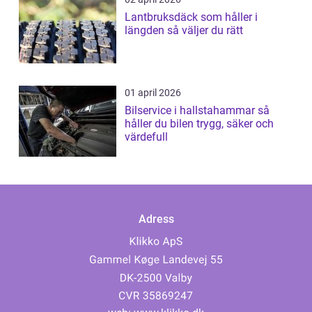
Lantbruksdäck som håller i
längden så väljer du rätt
01 april 2026
Bilservice i hallstahammar så
håller du bilen trygg, säker och
värdefull
Adress