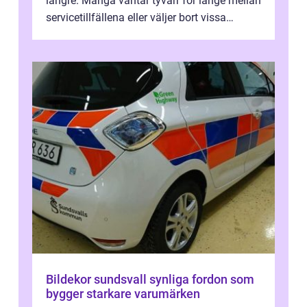
längre. Många väntar tyvärr för länge mellan
servicetillfällena eller väljer bort vissa
kontroller för att spara peng...
Bildekor sundsvall synliga fordon som
bygger starkare varumärken