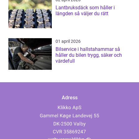
Lantbruksdäck som håller i
längden så väljer du rätt
01 april 2026
Bilservice i hallstahammar så
håller du bilen trygg, säker och
värdefull
Adress