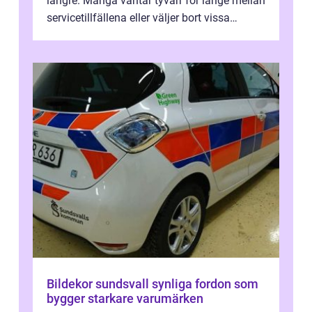
längre. Många väntar tyvärr för länge mellan
servicetillfällena eller väljer bort vissa
kontroller för att spara peng...
Bildekor sundsvall synliga fordon som
bygger starkare varumärken