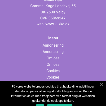
web:
www.klikko.dk
Menu
Annonsering
Annonsering
Om oss
Om oss
Cookies
Cookies
Kontakta oss
På vores website bruges cookies til at huske dine indstillinger,
Kontakta oss
statistik og personalisering af indhold og annoncer. Denne
information deles med tredjepart. Ved fortsat brug af websiden
Sitemap
godkender du cookiepolitikken.
Sitemap