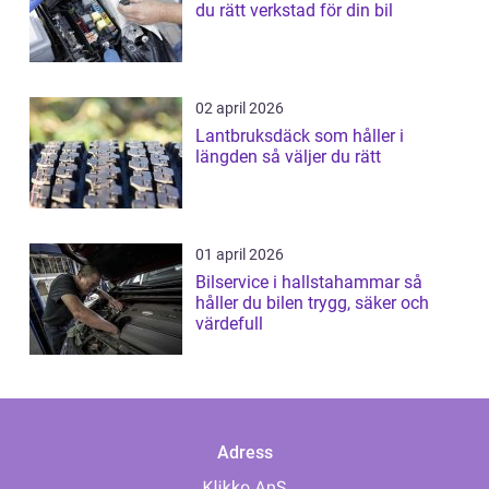
du rätt verkstad för din bil
02 april 2026
Lantbruksdäck som håller i
längden så väljer du rätt
01 april 2026
Bilservice i hallstahammar så
håller du bilen trygg, säker och
värdefull
Adress