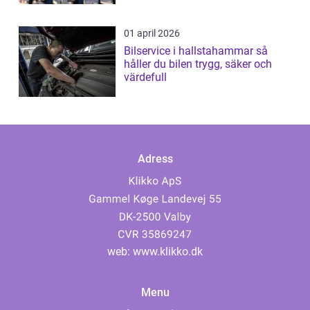
01 april 2026
Bilservice i hallstahammar så
håller du bilen trygg, säker och
värdefull
Adress
web:
www.klikko.dk
Menu