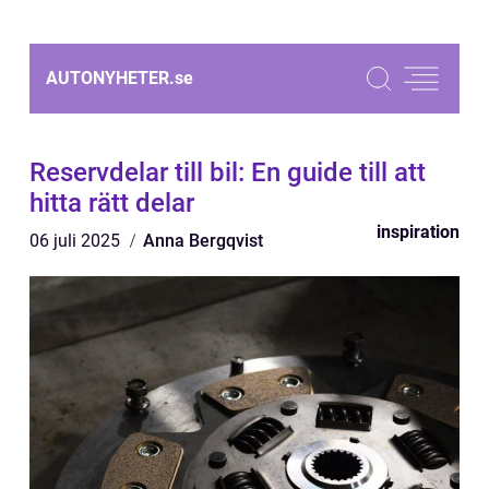
AUTONYHETER.
se
Reservdelar till bil: En guide till att
hitta rätt delar
inspiration
06 juli 2025
Anna Bergqvist