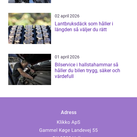
02 april 2026
Lantbruksdäck som håller i
längden så väljer du rätt
01 april 2026
Bilservice i hallstahammar så
håller du bilen trygg, säker och
värdefull
Adress