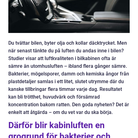
Du tvättar bilen, byter olja och kollar däcktrycket. Men
när senast tänkte du på luften du andas inne i bilen?
Studier visar att luftkvaliteten i bilkabinen ofta är
sämre än utomhusluften – ibland flera gånger sämre.
Bakterier, mögelsporer, damm och kemiska ångor från
plastdetaljer samlas i ett litet, slutet utrymme där du
kanske tillbringar flera timmar varje dag. Resultatet
kan bli trötthet, huvudvärk och försämrad
koncentration bakom ratten. Den goda nyheten? Det är
enkelt att åtgärda – om du vet var du ska börja.
Därför blir kabinluften en
grogrund för bakterier och