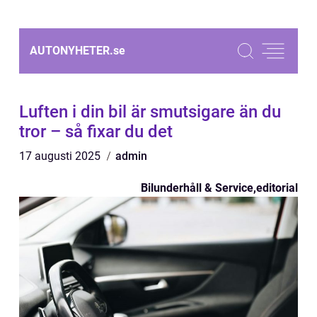
AUTONYHETER.
se
Luften i din bil är smutsigare än du
tror – så fixar du det
17 augusti 2025
admin
Bilunderhåll & Service
,
editorial