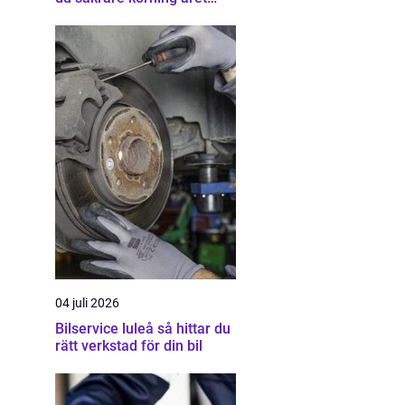
runt
04 juli 2026
Bilservice luleå så hittar du
rätt verkstad för din bil