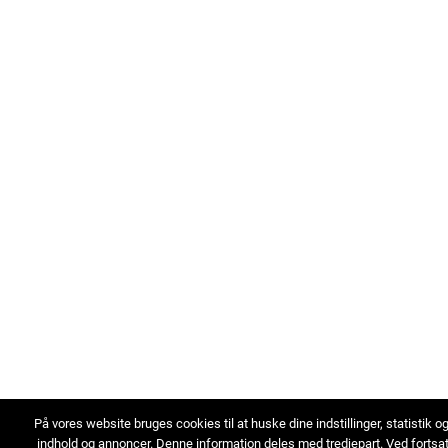
På vores website bruges cookies til at huske dine indstillinger, statistik o
indhold og annoncer. Denne information deles med tredjepart. Ved fortsa