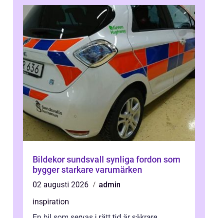
Bildekor sundsvall synliga fordon som
bygger starkare varumärken
02 augusti 2026
admin
inspiration
En bil som servas i rätt tid är säkrare,