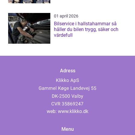
01 april 2026
Bilservice i hallstahammar så
håller du bilen trygg, säker och
värdefull
Adress
web:
www.klikko.dk
Menu