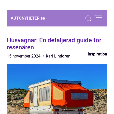
AUTONYHETER.
se
Husvagnar: En detaljerad guide för
resenären
inspiration
15 november 2024
Karl Lindgren