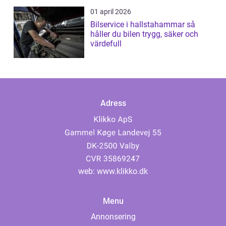
01 april 2026
Bilservice i hallstahammar så
håller du bilen trygg, säker och
värdefull
Adress
web:
www.klikko.dk
Menu
Annonsering