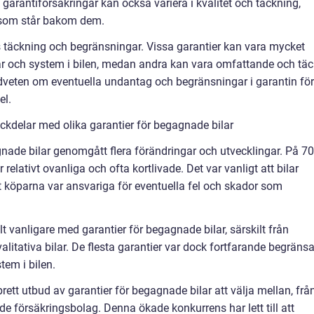
garantiförsäkringar kan också variera i kvalitet och täckning,
 som står bakom dem.
 täckning och begränsningar. Vissa garantier kan vara mycket
ar och system i bilen, medan andra kan vara omfattande och tä
medveten om eventuella undantag och begränsningar i garantin för
el.
kdelar med olika garantier för begagnade bilar
agnade bilar genomgått flera förändringar och utvecklingar. På 70
 relativt ovanliga och ofta kortlivade. Det var vanligt att bilar
tt köparna var ansvariga för eventuella fel och skador som
llt vanligare med garantier för begagnade bilar, särskilt från
valitativa bilar. De flesta garantier var dock fortfarande begräns
tem i bilen.
rett utbud av garantier för begagnade bilar att välja mellan, frå
nde försäkringsbolag. Denna ökade konkurrens har lett till att