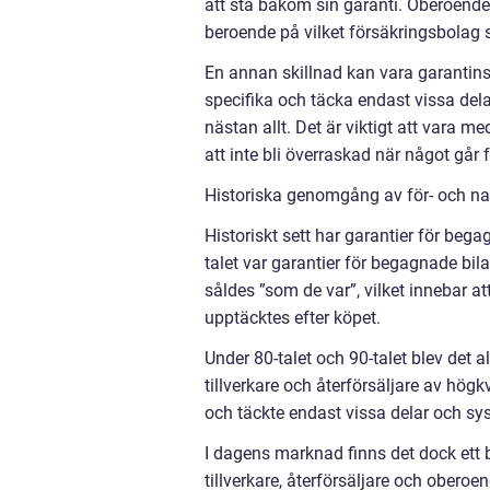
att stå bakom sin garanti. Oberoende 
beroende på vilket försäkringsbolag
En annan skillnad kan vara garantins
specifika och täcka endast vissa del
nästan allt. Det är viktigt att vara 
att inte bli överraskad när något går f
Historiska genomgång av för- och nac
Historiskt sett har garantier för beg
talet var garantier för begagnade bilar
såldes ”som de var”, vilket innebar a
upptäcktes efter köpet.
Under 80-talet och 90-talet blev det a
tillverkare och återförsäljare av högk
och täckte endast vissa delar och sys
I dagens marknad finns det dock ett b
tillverkare, återförsäljare och oberoe