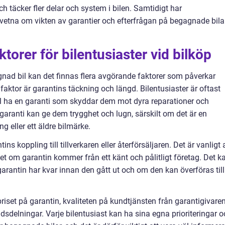
h täcker fler delar och system i bilen. Samtidigt har
etna om vikten av garantier och efterfrågan på begagnade bila
orer för bilentusiaster vid bilköp
gnad bil kan det finnas flera avgörande faktorer som påverkar
faktor är garantins täckning och längd. Bilentusiaster är oftast
ll ha en garanti som skyddar dem mot dyra reparationer och
aranti kan ge dem trygghet och lugn, särskilt om det är en
 eller ett äldre bilmärke.
ns koppling till tillverkaren eller återförsäljaren. Det är vanligt 
het om garantin kommer från ett känt och pålitligt företag. Det k
 garantin har kvar innan den gått ut och om den kan överföras till
riset på garantin, kvaliteten på kundtjänsten från garantigivare
adsdelningar. Varje bilentusiast kan ha sina egna prioriteringar 