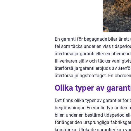
En garanti för begagnade bilar är ett
fel som täcks under en viss tidsperio
återförsäljargaranti eller en oberoen
tillverkaren själv och täcker vanligt
återförsäljargaranti erbjuds av återfö
återförsäljningsföretaget. En oberoen
Olika typer av garant
Det finns olika typer av garantier fö
begränsningar. En vanlig typ är den 
bilen under en bestämd tidsperiod el
förlänger den ursprungliga fabriksgara
körsträcka. Utökade garantier kan va