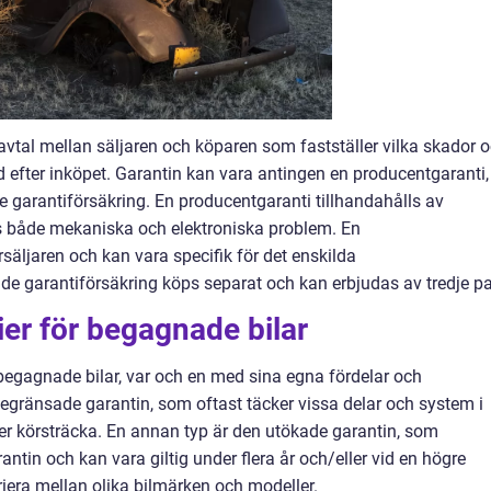
 avtal mellan säljaren och köparen som fastställer vilka skador 
d efter inköpet. Garantin kan vara antingen en producentgaranti,
de garantiförsäkring. En producentgaranti tillhandahålls av
vis både mekaniska och elektroniska problem. En
rsäljaren och kan vara specifik för det enskilda
de garantiförsäkring köps separat och kan erbjudas av tredje pa
ier för begagnade bilar
r begagnade bilar, var och en med sina egna fördelar och
begränsade garantin, som oftast täcker vissa delar och system i
ler körsträcka. En annan typ är den utökade garantin, som
ntin och kan vara giltig under flera år och/eller vid en högre
riera mellan olika bilmärken och modeller.