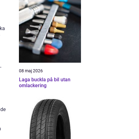
cka
-
08 maj 2026
Laga buckla på bil utan
omlackering
ade
n