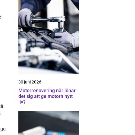
t
30 juni 2026
Motorrenovering när lönar
det sig att ge motorn nytt
liv?
tå
r
åga