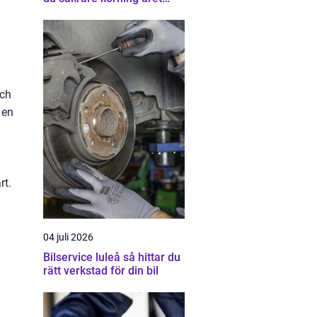
runt
och
 en
rt.
04 juli 2026
Bilservice luleå så hittar du
rätt verkstad för din bil