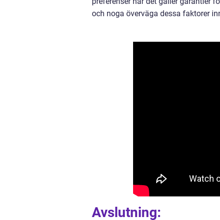
preferenser när det gäller garantier f
och noga överväga dessa faktorer in
Avslutning: