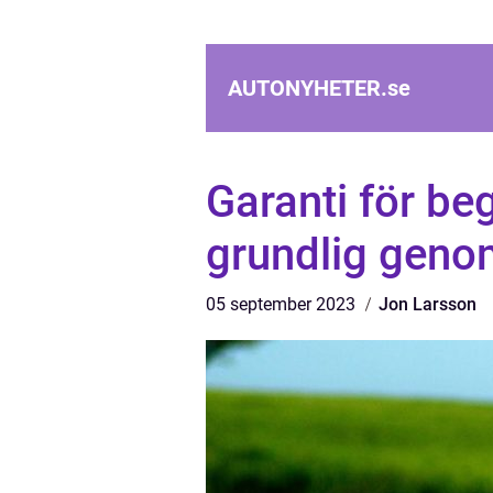
AUTONYHETER.
se
Garanti för be
grundlig gen
05 september 2023
Jon Larsson