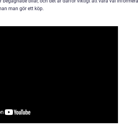
ör begagnade bilar, och det är därför viktigt att vara väl informer
nan man gör ett köp.