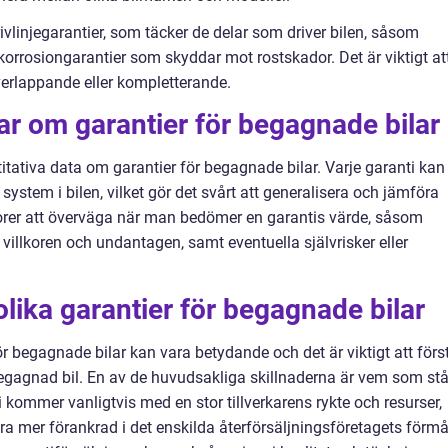
rivlinjegarantier, som täcker de delar som driver bilen, såsom
orrosiongarantier som skyddar mot rostskador. Det är viktigt at
verlappande eller kompletterande.
ar om garantier för begagnade bilar
ntitativa data om garantier för begagnade bilar. Varje garanti kan
 system i bilen, vilket gör det svårt att generalisera och jämföra
ktorer att överväga när man bedömer en garantis värde, såsom
villkoren och undantagen, samt eventuella självrisker eller
olika garantier för begagnade bilar
ör begagnade bilar kan vara betydande och det är viktigt att förs
egagnad bil. En av de huvudsakliga skillnaderna är vem som stå
kommer vanligtvis med en stor tillverkarens rykte och resurser,
ra mer förankrad i det enskilda återförsäljningsföretagets förm