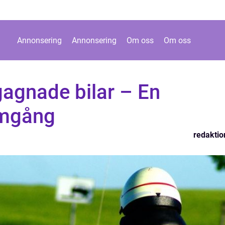
Annonsering
Annonsering
Om oss
Om oss
gagnade bilar – En
omgång
redaktio