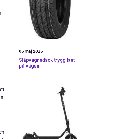
r
06 maj 2026
Släpvagnsdäck trygg last
på vägen
att
an
n
och