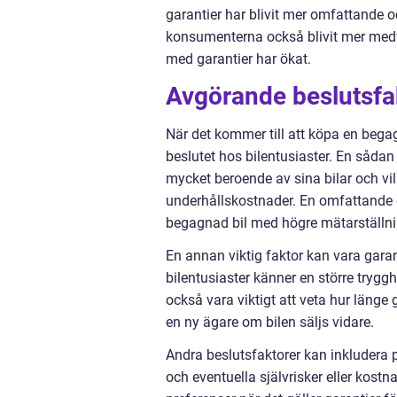
garantier har blivit mer omfattande oc
konsumenterna också blivit mer medv
med garantier har ökat.
Avgörande beslutsfakt
När det kommer till att köpa en bega
beslutet hos bilentusiaster. En sådan 
mycket beroende av sina bilar och vi
underhållskostnader. En omfattande g
begagnad bil med högre mätarställning
En annan viktig faktor kan vara garanti
bilentusiaster känner en större trygg
också vara viktigt att veta hur länge
en ny ägare om bilen säljs vidare.
Andra beslutsfaktorer kan inkludera p
och eventuella självrisker eller kostn