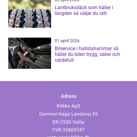
Lantbruksdäck som håller i
längden så väljer du rätt
01 april 2026
Bilservice i hallstahammar så
håller du bilen trygg, säker och
värdefull
Adress