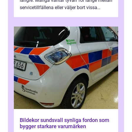
längre. Många väntar tyvärr för länge mellan
servicetillfällena eller väljer bort vissa
kontroller för att spara peng...
Bildekor sundsvall synliga fordon som
bygger starkare varumärken