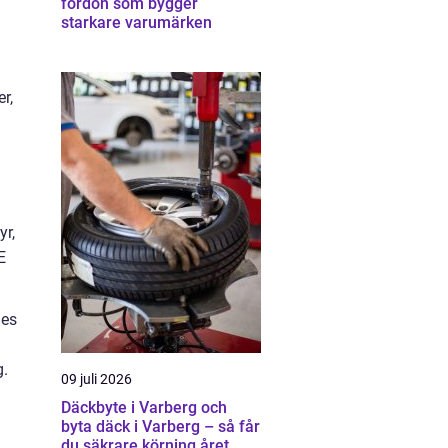
fordon som bygger
starkare varumärken
r,
yr,
E
des
g.
09 juli 2026
Däckbyte i Varberg och
byta däck i Varberg – så får
du säkrare körning året