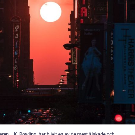
taren J.K. Rowling, har blivit en av de mest älskade och