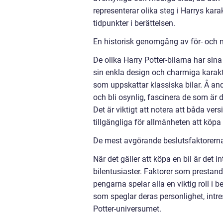
representerar olika steg i Harrys karak
tidpunkter i berättelsen.
En historisk genomgång av för- och n
De olika Harry Potter-bilarna har si
sin enkla design och charmiga karaktär
som uppskattar klassiska bilar. Å an
och bli osynlig, fascinera de som är d
Det är viktigt att notera att båda vers
tillgängliga för allmänheten att köpa 
De mest avgörande beslutsfaktorerna f
När det gäller att köpa en bil är det
bilentusiaster. Faktorer som prestanda
pengarna spelar alla en viktig roll i b
som speglar deras personlighet, intress
Potter-universumet.