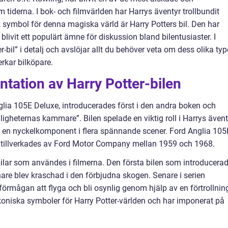
tiderna. I bok- och filmvärlden har Harrys äventyr trollbundit
symbol för denna magiska värld är Harry Potters bil. Den har
ivit ett populärt ämne för diskussion bland bilentusiaster. I
r-bil” i detalj och avslöjar allt du behöver veta om dess olika type
rkar bilköpare.
tation av Harry Potter-bilen
glia 105E Deluxe, introducerades först i den andra boken och
ligheternas kammare”. Bilen spelade en viktig roll i Harrys ävent
h en nyckelkomponent i flera spännande scener. Ford Anglia 105
 tillverkades av Ford Motor Company mellan 1959 och 1968.
-bilar som användes i filmerna. Den första bilen som introducera
are blev kraschad i den förbjudna skogen. Senare i serien
örmågan att flyga och bli osynlig genom hjälp av en förtrollnin
ikoniska symboler för Harry Potter-världen och har imponerat på