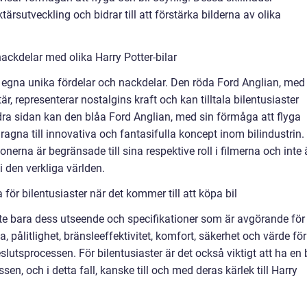
tärsutveckling och bidrar till att förstärka bilderna av olika
ackdelar med olika Harry Potter-bilar
na egna unika fördelar och nackdelar. Den röda Ford Anglian, med
, representerar nostalgins kraft och kan tilltala bilentusiaster
dra sidan kan den blåa Ford Anglian, med sin förmåga att flyga
ragna till innovativa och fantasifulla koncept inom bilindustrin.
ionerna är begränsade till sina respektive roll i filmerna och inte 
i den verkliga världen.
ör bilentusiaster när det kommer till att köpa bil
 inte bara dess utseende och specifikationer som är avgörande för
, pålitlighet, bränsleeffektivitet, komfort, säkerhet och värde för
eslutsprocessen. För bilentusiaster är det också viktigt att ha en b
en, och i detta fall, kanske till och med deras kärlek till Harry