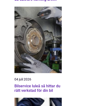
runt
04 juli 2026
Bilservice luleå så hittar du
rätt verkstad för din bil