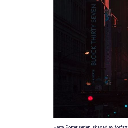
Harry Potter serien, skapad av förfat