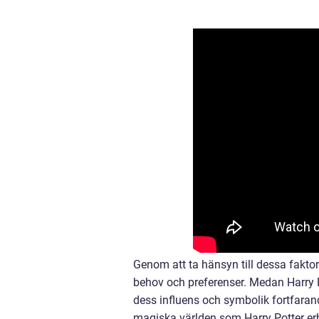
Genom att ta hänsyn till dessa faktor
behov och preferenser. Medan Harry Po
dess influens och symbolik fortfaran
magiska världen som Harry Potter erb