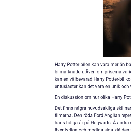
Harry Potter-bilen kan vara mer än bar
bilmarknaden. Även om priserna varier
kan en välbevarad Harry Potter-bil kos
entusiaster kan det vara en unik och 
En diskussion om hur olika Harry Potte
Det finns några huvudsakliga skillna
filmerna. Den röda Ford Anglian repr
hans tidiga år på Hogwarts. Å andra 
äventyrliga och modiga sida, då den v