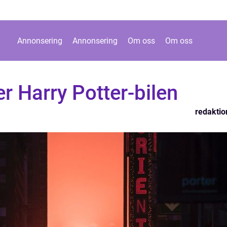
Annonsering
Annonsering
Om oss
Om oss
er Harry Potter-bilen
redaktio