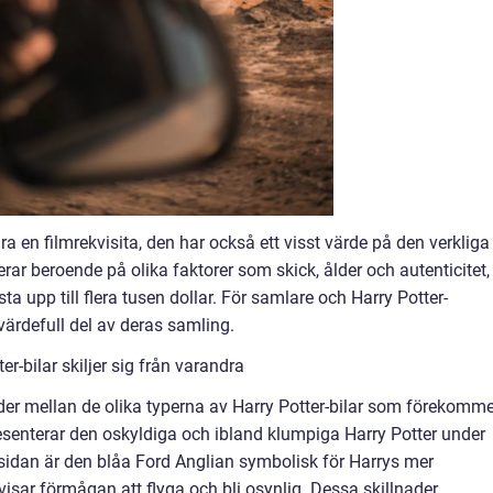
a en filmrekvisita, den har också ett visst värde på den verkliga
ar beroende på olika faktorer som skick, ålder och autenticitet,
ta upp till flera tusen dollar. För samlare och Harry Potter-
värdefull del av deras samling.
r-bilar skiljer sig från varandra
der mellan de olika typerna av Harry Potter-bilar som förekomme
esenterar den oskyldiga och ibland klumpiga Harry Potter under
sidan är den blåa Ford Anglian symbolisk för Harrys mer
isar förmågan att flyga och bli osynlig. Dessa skillnader