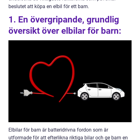
beslutet att köpa en elbil för ett barn.
1. En övergripande, grundlig
översikt över elbilar för barn:
Elbilar för barn är batteridrivna fordon som är
utformade för att efterlikna riktiga bilar och ge barn en