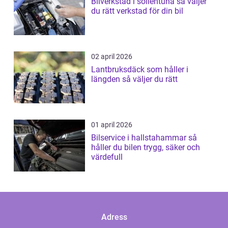
Bilverkstad i sollentuna så väljer
du rätt verkstad för din bil
02 april 2026
Lantbruksdäck som håller i
längden så väljer du rätt
01 april 2026
Bilservice i hallstahammar så
håller du bilen trygg, säker och
värdefull
Adress