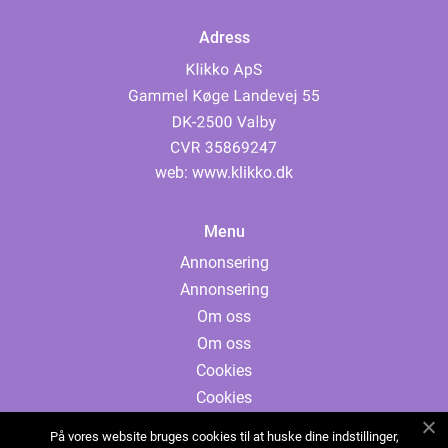
Adress
web:
www.klikko.dk
Menu
Annonsering
Annonsering
Om oss
Om oss
Cookies
Cookies
Kontakta oss
På vores website bruges cookies til at huske dine indstillinger,