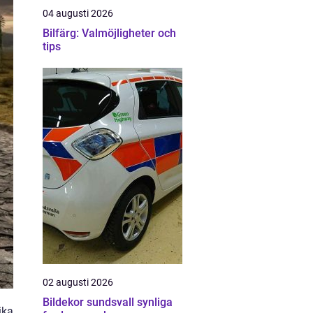
04 augusti 2026
Bilfärg: Valmöjligheter och
tips
02 augusti 2026
Bildekor sundsvall synliga
ika