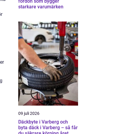
fordon som bygger
starkare varumärken
ör
er
ng
09 juli 2026
Däckbyte i Varberg och
byta däck i Varberg – så får
du säkrare körning året