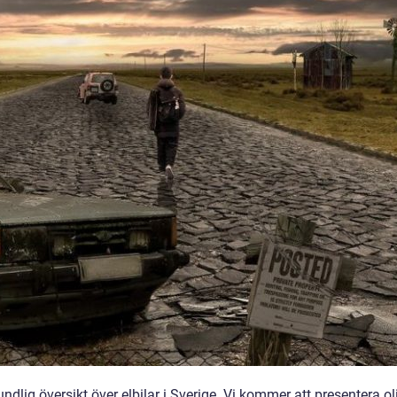
undlig översikt över elbilar i Sverige. Vi kommer att presentera ol