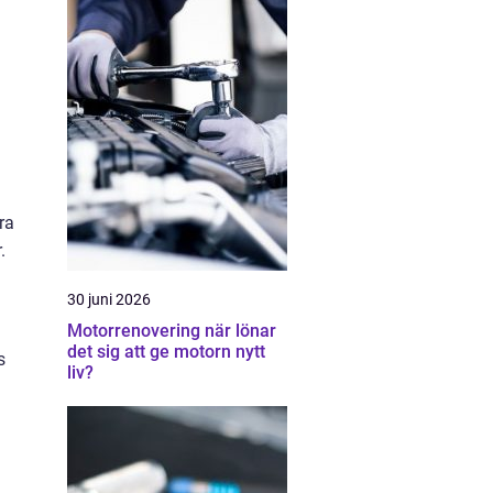
ra
.
30 juni 2026
Motorrenovering när lönar
det sig att ge motorn nytt
s
liv?