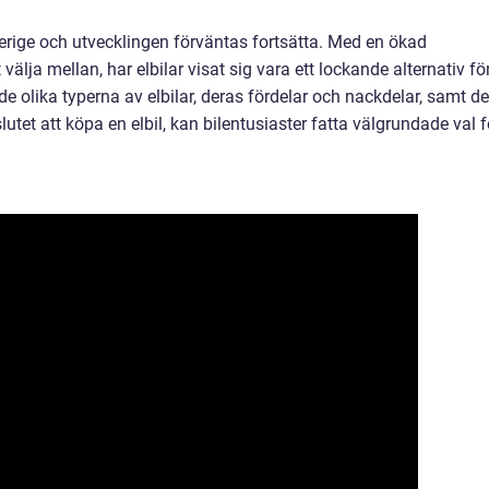
Sverige och utvecklingen förväntas fortsätta. Med en ökad
 välja mellan, har elbilar visat sig vara ett lockande alternativ fö
e olika typerna av elbilar, deras fördelar och nackdelar, samt de
tet att köpa en elbil, kan bilentusiaster fatta välgrundade val f