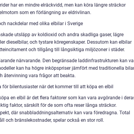
rider har en mindre elräckvidd, men kan köra längre sträckor
elmotorn som en förlängning av eldrivlinan.
ch nackdelar med olika elbilar i Sverige
nskade utsläpp av koldioxid och andra skadliga gaser, lägre
ler dieselbilar, och tystare köregenskaper. Dessutom kan elbilar
teincitament och tillgång till långsiktiga miljözoner i städer.
tfarande närvarande. Den begränsade laddinfrastrukturen kan va
modeller kan ha högre inköpspriser jämfört med traditionella bilar
 återvinning vara frågor att beakta.
ör bilentusiaster när det kommer till att köpa en elbil
köpa en elbil är det flera faktorer som kan vara avgörande i dera
ktig faktor, särskilt för de som ofta reser långa sträckor.
pekt, där snabbladdningsalternativ kan vara föredragna. Total
ll och bränslekostnader, spelar också en stor roll.