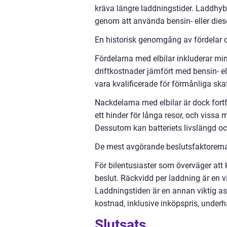
kräva längre laddningstider. Laddhyb
genom att använda bensin- eller dies
En historisk genomgång av fördelar o
Fördelarna med elbilar inkluderar mi
driftkostnader jämfört med bensin- el
vara kvalificerade för förmånliga skat
Nackdelarna med elbilar är dock for
ett hinder för långa resor, och vissa 
Dessutom kan batteriets livslängd och
De mest avgörande beslutsfaktorerna f
För bilentusiaster som överväger att 
beslut. Räckvidd per laddning är en vi
Laddningstiden är en annan viktig as
kostnad, inklusive inköpspris, underhå
Slutsats