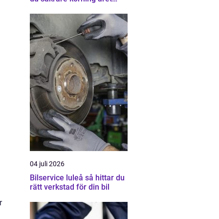
runt
04 juli 2026
Bilservice luleå så hittar du
rätt verkstad för din bil
r