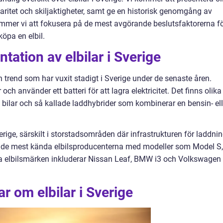
ularitet och skiljaktigheter, samt ge en historisk genomgång av
mmer vi att fokusera på de mest avgörande beslutsfaktorerna f
köpa en elbil.
ation av elbilar i Sverige
r en trend som har vuxit stadigt i Sverige under de senaste åren.
r och använder ett batteri för att lagra elektricitet. Det finns olika
vna bilar och så kallade laddhybrider som kombinerar en bensin- ell
Sverige, särskilt i storstadsområden där infrastrukturen för laddni
av de mest kända elbilsproducenterna med modeller som Model S,
a elbilsmärken inkluderar Nissan Leaf, BMW i3 och Volkswagen
r om elbilar i Sverige