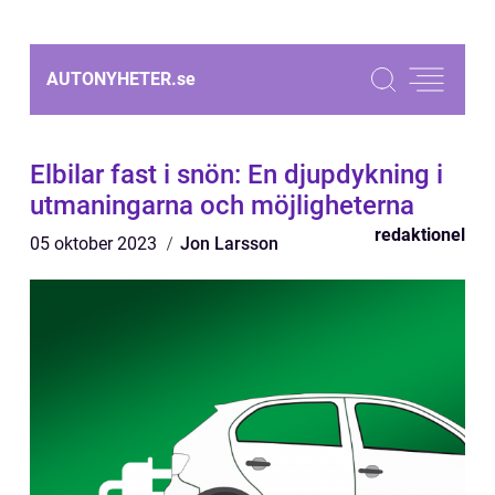
AUTONYHETER.
se
Elbilar fast i snön: En djupdykning i
utmaningarna och möjligheterna
redaktionel
05 oktober 2023
Jon Larsson