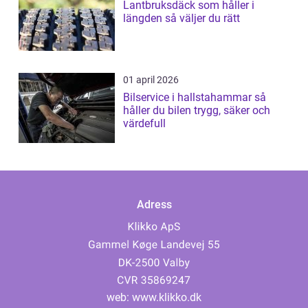
Lantbruksdäck som håller i
längden så väljer du rätt
01 april 2026
Bilservice i hallstahammar så
håller du bilen trygg, säker och
värdefull
Adress
web:
www.klikko.dk