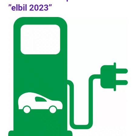
”elbil 2023”