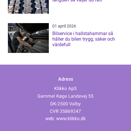
01 april 2026
Bilservice i hallstahammar så
håller du bilen trygg, säker och
värdefull
Adress
web:
www.klikko.dk