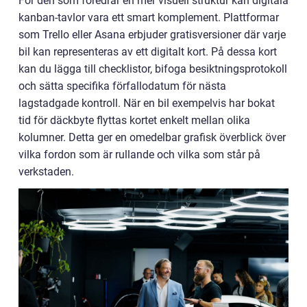
För den som föredrar en mer visuell struktur kan digitala
kanban-tavlor vara ett smart komplement. Plattformar
som Trello eller Asana erbjuder gratisversioner där varje
bil kan representeras av ett digitalt kort. På dessa kort
kan du lägga till checklistor, bifoga besiktningsprotokoll
och sätta specifika förfallodatum för nästa
lagstadgade kontroll. När en bil exempelvis har bokat
tid för däckbyte flyttas kortet enkelt mellan olika
kolumner. Detta ger en omedelbar grafisk överblick över
vilka fordon som är rullande och vilka som står på
verkstaden.