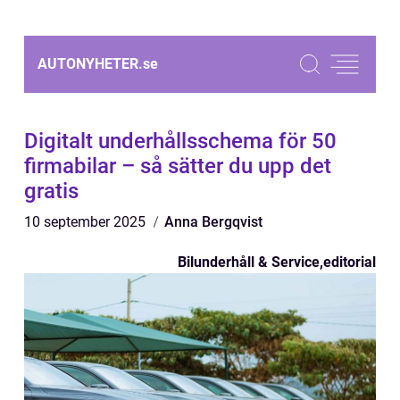
AUTONYHETER.
se
Digitalt underhållsschema för 50
firmabilar – så sätter du upp det
gratis
10 september 2025
Anna Bergqvist
Bilunderhåll & Service
,
editorial