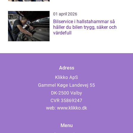
01 april 2026
Bilservice i hallstahammar så
håller du bilen trygg, säker och
värdefull
Adress
web:
www.klikko.dk
Menu