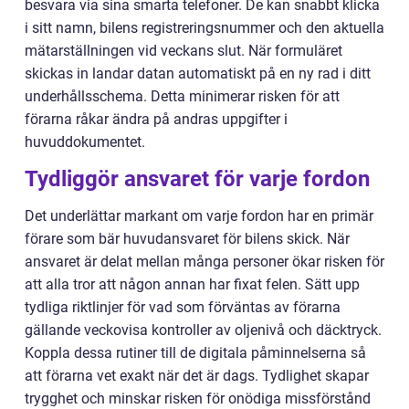
besvara via sina smarta telefoner. De kan snabbt klicka
i sitt namn, bilens registreringsnummer och den aktuella
mätarställningen vid veckans slut. När formuläret
skickas in landar datan automatiskt på en ny rad i ditt
underhållsschema. Detta minimerar risken för att
förarna råkar ändra på andras uppgifter i
huvuddokumentet.
Tydliggör ansvaret för varje fordon
Det underlättar markant om varje fordon har en primär
förare som bär huvudansvaret för bilens skick. När
ansvaret är delat mellan många personer ökar risken för
att alla tror att någon annan har fixat felen. Sätt upp
tydliga riktlinjer för vad som förväntas av förarna
gällande veckovisa kontroller av oljenivå och däcktryck.
Koppla dessa rutiner till de digitala påminnelserna så
att förarna vet exakt när det är dags. Tydlighet skapar
trygghet och minskar risken för onödiga missförstånd