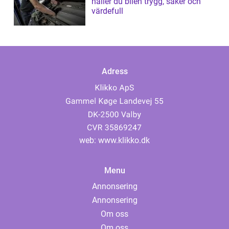
håller du bilen trygg, säker och
värdefull
Adress
web:
www.klikko.dk
Menu
Annonsering
Annonsering
Om oss
Om oss