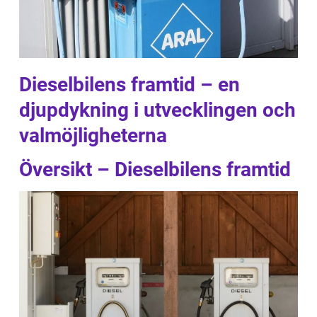
Dieselbilens framtid – en
djupdykning i utvecklingen och
valmöjligheterna
Översikt – Dieselbilens framtid