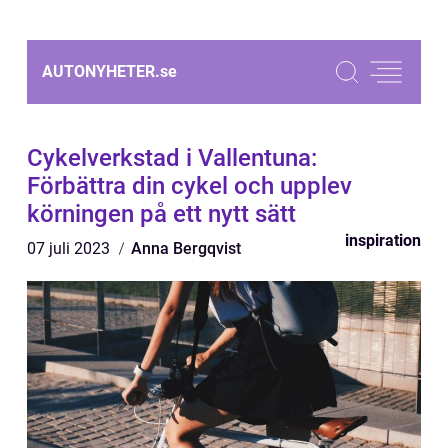
AUTONYHETER.
se
Cykelverkstad i Vallentuna:
Förbättra din cykel och upplev
körningen på ett nytt sätt
inspiration
07 juli 2023
Anna Bergqvist