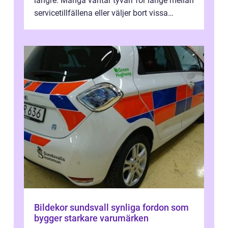
längre. Många väntar tyvärr för länge mellan
servicetillfällena eller väljer bort vissa
kontroller för att spara peng...
Bildekor sundsvall synliga fordon som
bygger starkare varumärken