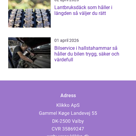
Lantbruksdäck som håller i
längden så väljer du rätt
01 april 2026
Bilservice i hallstahammar så
håller du bilen trygg, säker och
värdefull
Adress