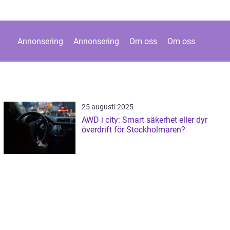
Annonsering
Annonsering
Om oss
Om oss
25 augusti 2025
AWD i city: Smart säkerhet eller dyr
överdrift för Stockholmaren?