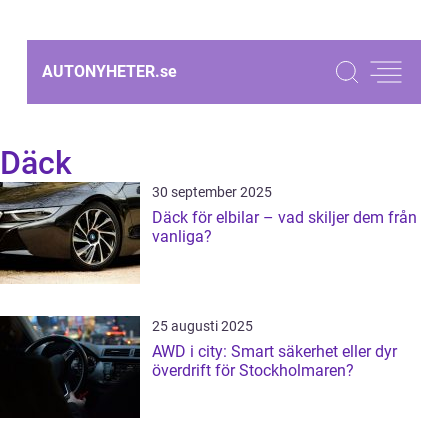
AUTONYHETER.
se
Däck
30 september 2025
Däck för elbilar – vad skiljer dem från
vanliga?
25 augusti 2025
AWD i city: Smart säkerhet eller dyr
överdrift för Stockholmaren?