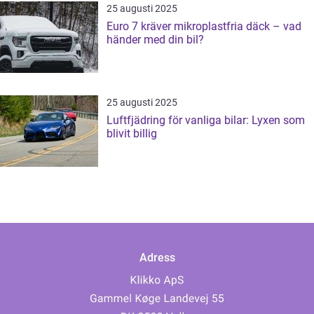
25 augusti 2025
Euro 7 kräver mikroplastfria däck – vad
händer med din bil?
25 augusti 2025
Luftfjädring för vanliga bilar: Lyxen som
blivit billig
Adress