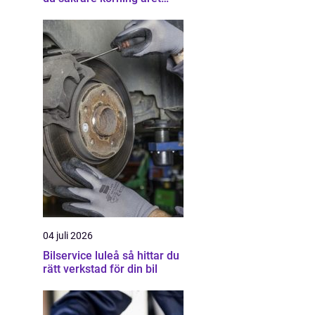
runt
04 juli 2026
Bilservice luleå så hittar du
rätt verkstad för din bil