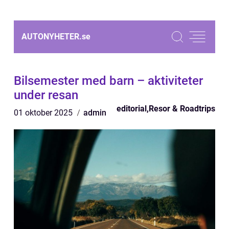
AUTONYHETER.
se
Bilsemester med barn – aktiviteter
under resan
editorial
,
Resor & Roadtrips
01 oktober 2025
admin