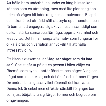
Att hålla barn underhållna under en lång bilresa kan
kännas som en utmaning, men med lite planering kan
tiden på vägen bli både rolig och stimulerande. Bilspel
och lekar är ett utmärkt sätt att bryta upp monotoni och
få barnen att engagera sig aktivt i resan, samtidigt som
de kan stärka samarbetsförmåga, uppmärksamhet och
kreativitet. Det finns många alternativ som fungerar för
olika åldrar, och variation är nyckeln till att hålla
intresset vid liv.
Ett klassiskt exempel är
”Jag ser något som du inte
ser”
. Spelet går ut på att en person i bilen väljer ett
föremål som syns utanför fönstret och säger: ”Jag ser
något som du inte ser, och det är …” och nämner färgen.
De andra i bilen gissar vilket föremål det kan vara.
Denna lek är enkel men effektiv, särskilt för yngre barn
som just börjat lära sig färger, former och begrepp om
omgivningen.