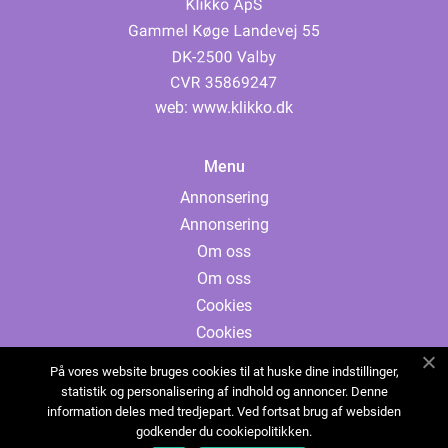
web:
www.klikko.dk
Menu
Annonsering
Annonsering
Om oss
Om oss
Cookies
Cookies
Kontakta oss
På vores website bruges cookies til at huske dine indstillinger,
Kontakta oss
statistik og personalisering af indhold og annoncer. Denne
information deles med tredjepart. Ved fortsat brug af websiden
Sitemap
godkender du cookiepolitikken.
Sitemap