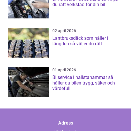
du rätt verkstad för din bil
02 april 2026
Lantbruksdäck som håller i
längden så väljer du rätt
01 april 2026
Bilservice i hallstahammar så
håller du bilen trygg, säker och
värdefull
Adress