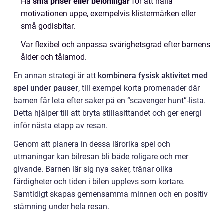
Ha
små priser eller belöningar
för att hålla
motivationen uppe, exempelvis klistermärken eller
små godisbitar.
Var flexibel och anpassa svårighetsgrad efter barnens
ålder och tålamod.
En annan strategi är att
kombinera fysisk aktivitet med
spel under pauser
, till exempel korta promenader där
barnen får leta efter saker på en “scavenger hunt”-lista.
Detta hjälper till att bryta stillasittandet och ger energi
inför nästa etapp av resan.
Genom att planera in dessa lärorika spel och
utmaningar kan bilresan bli både roligare och mer
givande. Barnen lär sig nya saker, tränar olika
färdigheter och tiden i bilen upplevs som kortare.
Samtidigt skapas gemensamma minnen och en positiv
stämning under hela resan.