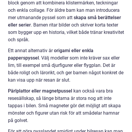
block genom att kombinera klistermärken, teckningar
och enkla collage. För äldre barn kan man introducera
mer utmanande pyssel som att
skapa små berättelser
eller serier
. Barnen ritar bilder och skriver korta texter
som bygger upp en historia, vilket både tränar kreativitet
och språk.
Ett annat alternativ är
origami eller enkla
papperspyssel
. Välj modeller som inte kräver sax eller
lim, till exempel små djurfigurer eller flygplan. Det är
både roligt och lärorikt, och ger barnen något konkret de
kan visa upp när resan är slut.
Pärlplattor eller magnetpussel
kan också vara bra
resesällskap, så länge bitarna är stora nog att inte
tappas i bilen. Små magneter gör det möjligt att skapa
mönster och figurer utan risk för att smådelar hamnar
på golvet.
För att göra pysslandet smidigt under bilresan kan man