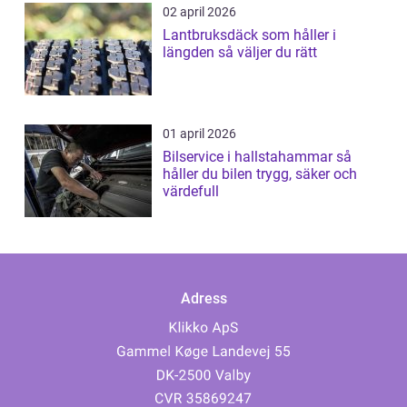
02 april 2026
Lantbruksdäck som håller i
längden så väljer du rätt
01 april 2026
Bilservice i hallstahammar så
håller du bilen trygg, säker och
värdefull
Adress