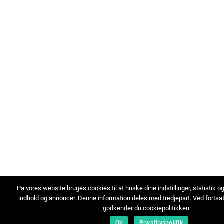
På vores website bruges cookies til at huske dine indstillinger, statistik o
indhold og annoncer. Denne information deles med tredjepart. Ved fortsa
godkender du cookiepolitikken.
Ok
Privatlivspolitik