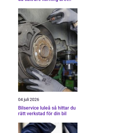
runt
04 juli 2026
Bilservice luleå så hittar du
rätt verkstad för din bil