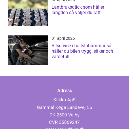
Lantbruksdäck som håller i
längden så väljer du rätt
01 april 2026
Bilservice i hallstahammar så
håller du bilen trygg, säker och
värdefull
Adress