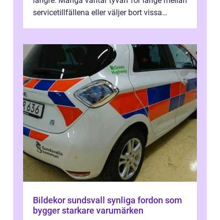
längre. Många väntar tyvärr för länge mellan
servicetillfällena eller väljer bort vissa
kontroller för att spara peng...
Bildekor sundsvall synliga fordon som
bygger starkare varumärken