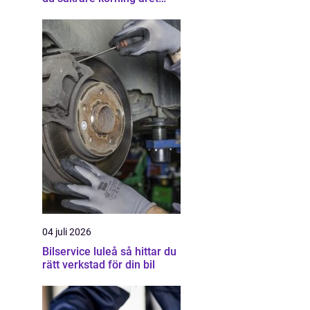
runt
04 juli 2026
Bilservice luleå så hittar du
rätt verkstad för din bil