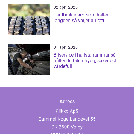
02 april 2026
Lantbruksdäck som håller i
längden så väljer du rätt
01 april 2026
Bilservice i hallstahammar så
håller du bilen trygg, säker och
värdefull
Adress