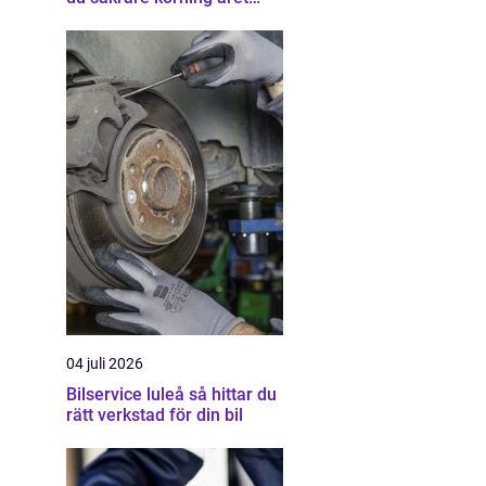
runt
04 juli 2026
Bilservice luleå så hittar du
rätt verkstad för din bil