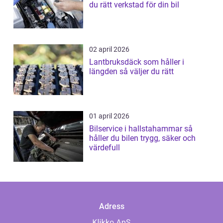
du rätt verkstad för din bil
02 april 2026
Lantbruksdäck som håller i
längden så väljer du rätt
01 april 2026
Bilservice i hallstahammar så
håller du bilen trygg, säker och
värdefull
Adress