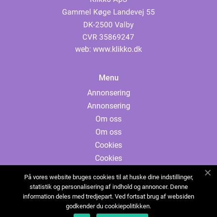
web:
www.klikko.dk
Menu
Annonsering
Annonsering
Om oss
Om oss
Cookies
Cookies
Kontakta oss
På vores website bruges cookies til at huske dine indstillinger,
Kontakta oss
statistik og personalisering af indhold og annoncer. Denne
information deles med tredjepart. Ved fortsat brug af websiden
Sitemap
godkender du cookiepolitikken.
Sitemap