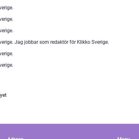
verige.
verige.
verige.
erige. Jag jobbar som redaktör för Klikko Sverige.
verige.
verige.
yet