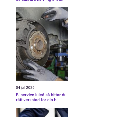
runt
04 juli 2026
Bilservice luleå så hittar du
rätt verkstad för din bil