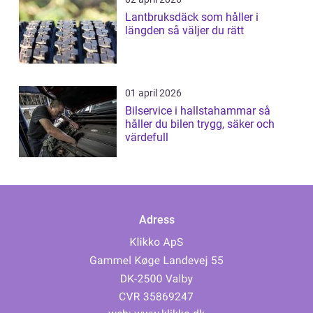
Lantbruksdäck som håller i
längden så väljer du rätt
01 april 2026
Bilservice i hallstahammar så
håller du bilen trygg, säker och
värdefull
Adress