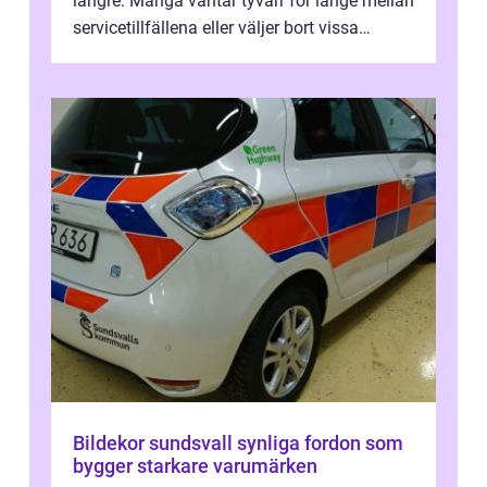
längre. Många väntar tyvärr för länge mellan
servicetillfällena eller väljer bort vissa
kontroller för att spara peng...
Bildekor sundsvall synliga fordon som
bygger starkare varumärken