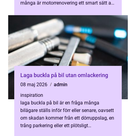
många är motorrenovering ett smart sätt att
förlänga livslängden på bil...
Laga buckla på bil utan omlackering
08 maj 2026
admin
inspiration
laga buckla på bil är en fråga många
bilägare ställs inför förr eller senare, oavsett
om skadan kommer från ett dörruppslag, en
trång parkering eller ett plötsligt
hageloväder. Många tror fortfarande ...