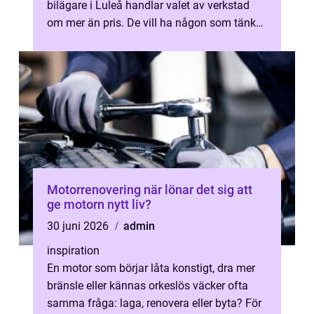
bilägare i Luleå handlar valet av verkstad
om mer än pris. De vill ha någon som tänker
långsiktigt, förklarar tydligt...
Motorrenovering när lönar det sig att
ge motorn nytt liv?
30 juni 2026
admin
inspiration
En motor som börjar låta konstigt, dra mer
bränsle eller kännas orkeslös väcker ofta
samma fråga: laga, renovera eller byta? För