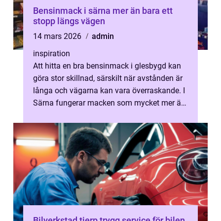
Bensinmack i särna mer än bara ett
stopp längs vägen
14 mars 2026
admin
inspiration
Att hitta en bra bensinmack i glesbygd kan
göra stor skillnad, särskilt när avstånden är
långa och vägarna kan vara överraskande. I
Särna fungerar macken som mycket mer än
en plats för drivmedel. Här ...
Bilverkstad tierp trygg service för bilen