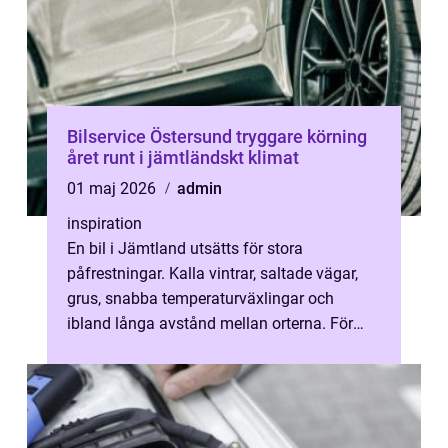
Bilservice Östersund tryggare körning
året runt i jämtländskt klimat
01 maj 2026
admin
inspiration
En bil i Jämtland utsätts för stora
påfrestningar. Kalla vintrar, saltade vägar,
grus, snabba temperaturväxlingar och
ibland långa avstånd mellan orterna. För
många i Östersund är bilen mer än bara et...